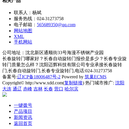
相关产品
联系人：杨斌
服务热线：024-31273758
电子邮箱：
565689350@qq.com
网站地图
XML
手机网站
公司地址：沈北新区通顺街33号海漫不锈钢产业园
长春旋转门哪家好？长春自动旋转门报价是多少？长春专业旋
转门质量怎么样？沈阳迈辉科技有限公司专业承接长春旋转
门,长春自动旋转门,长春专业旋转门,电话:024-31273758
备案号:
辽ICP备18006487号-2
Powered by
筑巢ECMS
Copyright© http://www.xdd.com(
复制链接
) 热门城市推广:
沈阳
大连
通辽
赤峰
吉林
长春
营口
哈尔滨
一键拨号
产品项目
新闻资讯
返回首页