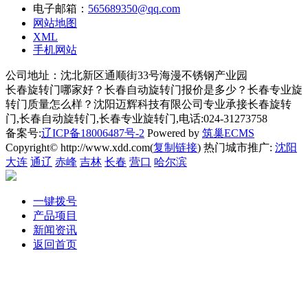
电子邮箱：
565689350@qq.com
网站地图
XML
手机网站
公司地址：沈北新区通顺街33号海漫不锈钢产业园
长春旋转门哪家好？长春自动旋转门报价是多少？长春专业旋
转门质量怎么样？沈阳迈辉科技有限公司专业承接长春旋转
门,长春自动旋转门,长春专业旋转门,电话:024-31273758
备案号:
辽ICP备18006487号-2
Powered by
筑巢ECMS
Copyright© http://www.xdd.com(
复制链接
) 热门城市推广:
沈阳
大连
通辽
赤峰
吉林
长春
营口
哈尔滨
一键拨号
产品项目
新闻资讯
返回首页