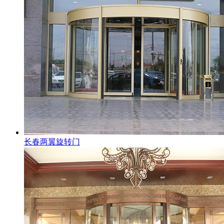
长春两翼旋转门