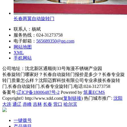
长春两翼自动旋转门
联系人：杨斌
服务热线：024-31273758
电子邮箱：
565689350@qq.com
网站地图
XML
手机网站
公司地址：沈北新区通顺街33号海漫不锈钢产业园
长春旋转门哪家好？长春自动旋转门报价是多少？长春专业旋
转门质量怎么样？沈阳迈辉科技有限公司专业承接长春旋转
门,长春自动旋转门,长春专业旋转门,电话:024-31273758
备案号:
辽ICP备18006487号-2
Powered by
筑巢ECMS
Copyright© http://www.xdd.com(
复制链接
) 热门城市推广:
沈阳
大连
通辽
赤峰
吉林
长春
营口
哈尔滨
一键拨号
产品项目