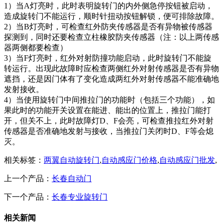
1）当A灯亮时，此时表明旋转门的内外侧急停按钮被启动，
造成旋转门不能运行，顺时针扭动按钮解锁，便可排除故障。
2）当B灯亮时，可检查红外防夹传感器是否有异物被传感器
探测到，同时还要检查立柱橡胶防夹传感器（注：以上两传感
器两侧都要检查）
3）当F灯亮时，红外对射防撞功能启动，此时旋转门不能旋
转运行。出现此故障时应检查两侧红外对射传感器是否有异物
遮挡，还是因门体有了变化造成两红外对射传感器不能准确地
发射接收。
4）当使用旋转门中间推拉门的功能时（包括三个功能），如
果此时的功能开关设置在能进、能出的位置上，推拉门能打
开，但关不上，此时故障灯D、F会亮，可检查推拉红外对射
传感器是否准确地发射与接收，当推拉门关闭时D、F等会熄
灭。
相关标签：
两翼自动旋转门
,
自动感应门价格
,
自动感应门批发
,
上一个产品：
长春自动门
下一个产品：
长春专业旋转门
相关新闻