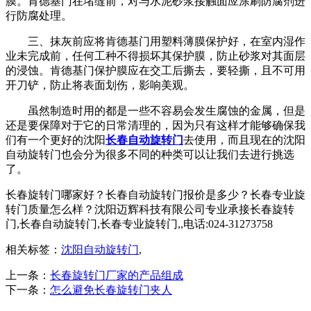
膜。肯德基门在堵缝前，对与水泥砂浆接触面应涂刷防腐剂进
行防腐处理。
三、抹灰前应将肯德基门用塑料薄膜保护好，在室内湿作
业未完成前，任何工种不得损坏其保护膜，防止砂浆对其面层
的浸蚀。肯德基门保护膜应在交工后撕去，要轻撕，且不可用
开刀铲，防止将表面划伤，影响美观。
虽然制造时用的都是一些不容易会发生腐蚀的金属，但是
还是要保障对于它的日常清理的，因为只有这样才能够确保我
们有一个更好的沈阳
长春自动旋转门
去使用，而且现在的沈阳
自动旋转门也会分为很多不同的种类可以让我们去进行挑选
了。
长春旋转门哪家好？长春自动旋转门报价是多少？长春专业旋
转门质量怎么样？沈阳迈辉科技有限公司专业承接长春旋转
门,长春自动旋转门,长春专业旋转门,,电话:024-31273758
相关标签：
沈阳自动旋转门
,
上一条：
长春旋转门厂家的产品组成
下一条：
怎么避免长春旋转门夹人