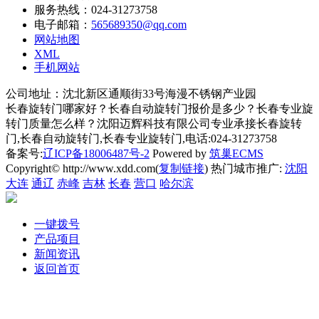
服务热线：024-31273758
电子邮箱：
565689350@qq.com
网站地图
XML
手机网站
公司地址：沈北新区通顺街33号海漫不锈钢产业园
长春旋转门哪家好？长春自动旋转门报价是多少？长春专业旋
转门质量怎么样？沈阳迈辉科技有限公司专业承接长春旋转
门,长春自动旋转门,长春专业旋转门,电话:024-31273758
备案号:
辽ICP备18006487号-2
Powered by
筑巢ECMS
Copyright© http://www.xdd.com(
复制链接
) 热门城市推广:
沈阳
大连
通辽
赤峰
吉林
长春
营口
哈尔滨
一键拨号
产品项目
新闻资讯
返回首页