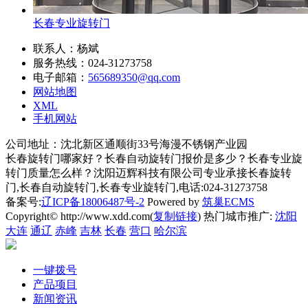
长春专业旋转门
联系人：杨斌
服务热线：024-31273758
电子邮箱：
565689350@qq.com
网站地图
XML
手机网站
公司地址：沈北新区通顺街33号海漫不锈钢产业园
长春旋转门哪家好？长春自动旋转门报价是多少？长春专业旋
转门质量怎么样？沈阳迈辉科技有限公司专业承接长春旋转
门,长春自动旋转门,长春专业旋转门,电话:024-31273758
备案号:
辽ICP备18006487号-2
Powered by
筑巢ECMS
Copyright© http://www.xdd.com(
复制链接
) 热门城市推广:
沈阳
大连
通辽
赤峰
吉林
长春
营口
哈尔滨
一键拨号
产品项目
新闻资讯