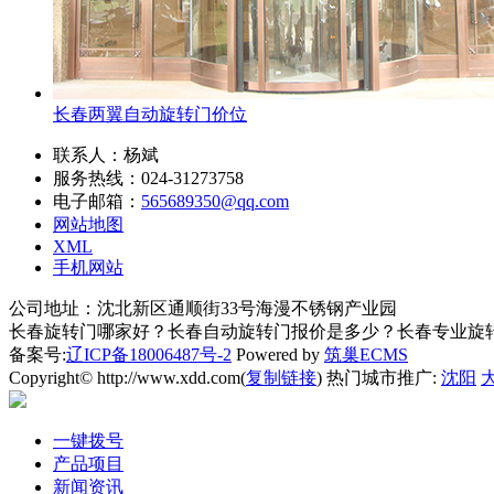
长春两翼自动旋转门价位
联系人：杨斌
服务热线：024-31273758
电子邮箱：
565689350@qq.com
网站地图
XML
手机网站
公司地址：沈北新区通顺街33号海漫不锈钢产业园
长春旋转门哪家好？长春自动旋转门报价是多少？长春专业旋转门质
备案号:
辽ICP备18006487号-2
Powered by
筑巢ECMS
Copyright© http://www.xdd.com(
复制链接
) 热门城市推广:
沈阳
一键拨号
产品项目
新闻资讯