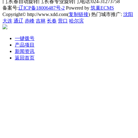
门,长春自动旋转门,长春专业旋转门,电话:024-31273758
备案号:
辽ICP备18006487号-2
Powered by
筑巢ECMS
Copyright© http://www.xdd.com(
复制链接
) 热门城市推广:
沈阳
大连
通辽
赤峰
吉林
长春
营口
哈尔滨
一键拨号
产品项目
新闻资讯
返回首页