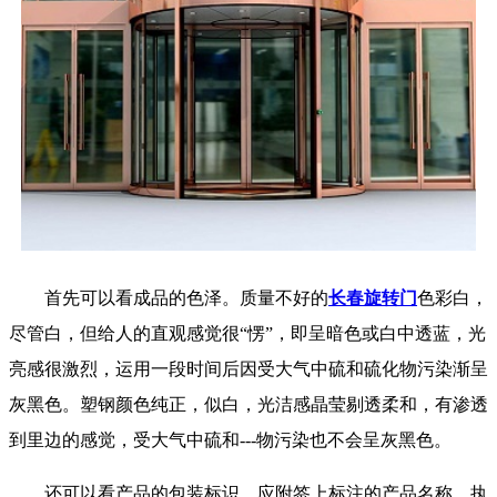
首先可以看成品的色泽。质量不好的
长春旋转门
色彩白，
尽管白，但给人的直观感觉很“愣”，即呈暗色或白中透蓝，光
亮感很激烈，运用一段时间后因受大气中硫和硫化物污染渐呈
灰黑色。塑钢颜色纯正，似白，光洁感晶莹剔透柔和，有渗透
到里边的感觉，受大气中硫和---物污染也不会呈灰黑色。
还可以看产品的包装标识，应附签上标注的产品名称、执