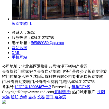
长春旋转门厂
联系人：杨斌
服务热线：024-31273758
电子邮箱：
565689350@qq.com
网站地图
XML
手机网站
公司地址：沈北新区通顺街33号海漫不锈钢产业园
长春旋转门哪家好？长春自动旋转门报价是多少？长春专业旋
转门质量怎么样？沈阳迈辉科技有限公司专业承接长春旋转
门,长春自动旋转门,长春专业旋转门,电话:024-31273758
备案号:
辽ICP备18006487号-2
Powered by
筑巢ECMS
Copyright© http://www.xdd.com(
复制链接
) 热门城市推广:
沈阳
大连
通辽
赤峰
吉林
长春
营口
哈尔滨