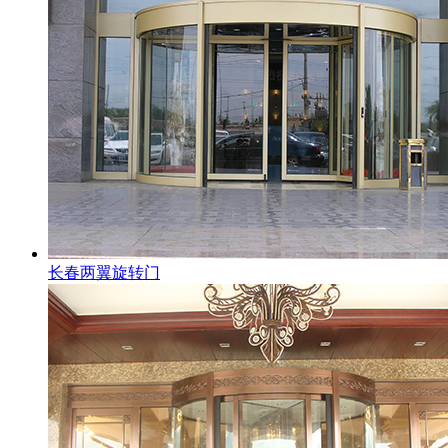
长春两翼旋转门