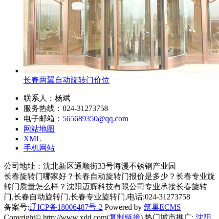
长春两翼自动旋转门价位
联系人：杨斌
服务热线：024-31273758
电子邮箱：
565689350@qq.com
网站地图
XML
手机网站
公司地址：沈北新区通顺街33号海漫不锈钢产业园
长春旋转门哪家好？长春自动旋转门报价是多少？长春专业旋
转门质量怎么样？沈阳迈辉科技有限公司专业承接长春旋转
门,长春自动旋转门,长春专业旋转门,电话:024-31273758
备案号:
辽ICP备18006487号-2
Powered by
筑巢ECMS
Copyright© http://www.xdd.com(
复制链接
) 热门城市推广:
沈阳