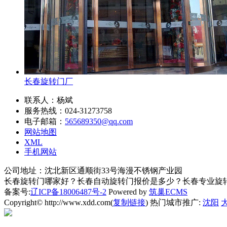
长春旋转门厂
联系人：杨斌
服务热线：024-31273758
电子邮箱：
565689350@qq.com
网站地图
XML
手机网站
公司地址：沈北新区通顺街33号海漫不锈钢产业园
长春旋转门哪家好？长春自动旋转门报价是多少？长春专业旋转门质
备案号:
辽ICP备18006487号-2
Powered by
筑巢ECMS
Copyright© http://www.xdd.com(
复制链接
) 热门城市推广:
沈阳