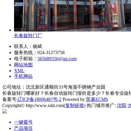
长春旋转门厂
联系人：杨斌
服务热线：024-31273758
电子邮箱：
565689350@qq.com
网站地图
XML
手机网站
公司地址：沈北新区通顺街33号海漫不锈钢产业园
长春旋转门哪家好？长春自动旋转门报价是多少？长春专业旋转门质
备案号:
辽ICP备18006487号-2
Powered by
筑巢ECMS
Copyright© http://www.xdd.com(
复制链接
) 热门城市推广:
沈阳
一键拨号
产品项目