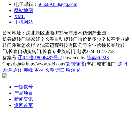
电子邮箱：
565689350@qq.com
网站地图
XML
手机网站
公司地址：沈北新区通顺街33号海漫不锈钢产业园
长春旋转门哪家好？长春自动旋转门报价是多少？长春专业旋
转门质量怎么样？沈阳迈辉科技有限公司专业承接长春旋转
门,长春自动旋转门,长春专业旋转门,电话:024-31273758
备案号:
辽ICP备18006487号-2
Powered by
筑巢ECMS
Copyright© http://www.xdd.com(
复制链接
) 热门城市推广:
沈阳
大连
通辽
赤峰
吉林
长春
营口
哈尔滨
一键拨号
产品项目
新闻资讯
返回首页